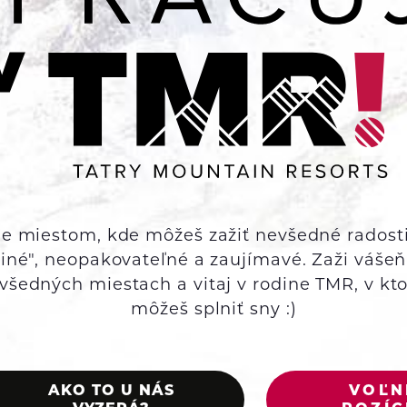
e miestom, kde môžeš zažiť nevšedné radosti
"iné", neopakovateľné a zaujímavé. Zaži vášeň
všedných miestach a vitaj v rodine TMR, v ktor
môžeš splniť sny :)
AKO TO U NÁS
VOĽN