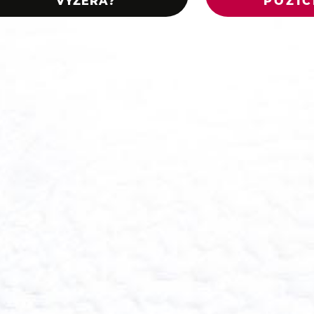
VYZERÁ?
POZÍC