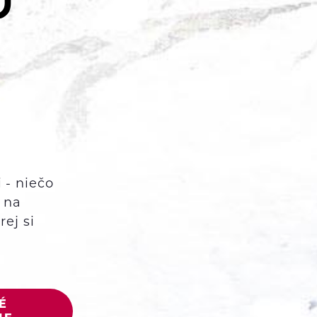
 - niečo
 na
ej si
É