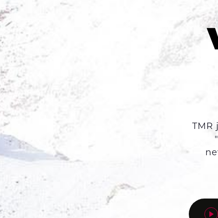
TMR j
ne