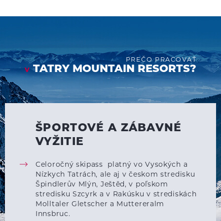
PREČO PRACOVAŤ
TATRY MOUNTAIN RESORTS?
V
ŠPORTOVÉ A ZÁBAVNÉ
VYŽITIE
Celoročný skipass platný vo Vysokých a
Nízkych Tatrách, ale aj v českom stredisku
Špindlerův Mlýn, Ještěd, v poľskom
stredisku Szcyrk a v Rakúsku v strediskách
Molltaler Gletscher a Muttereralm
Innsbruc.