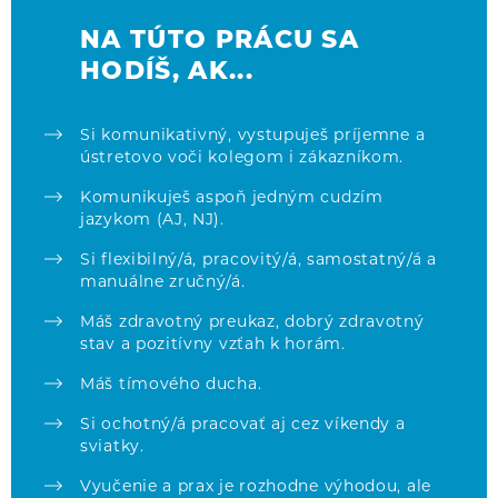
NA TÚTO PRÁCU SA
HODÍŠ, AK...
Si komunikativný, vystupuješ príjemne a
ústretovo voči kolegom i zákazníkom.
Komunikuješ aspoň jedným cudzím
jazykom (AJ, NJ).
Si flexibilný/á, pracovitý/á, samostatný/á a
manuálne zručný/á.
Máš zdravotný preukaz, dobrý zdravotný
stav a pozitívny vzťah k horám.
Máš tímového ducha.
Si ochotný/á pracovať aj cez víkendy a
sviatky.
Vyučenie a prax je rozhodne výhodou, ale