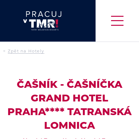
<
Zpět na Hotely
ČAŠNÍK - ČAŠNÍČKA
GRAND HOTEL
PRAHA**** TATRANSKÁ
LOMNICA