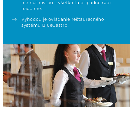
nie nutnosťou – všetko ťa prípadne radi
naučíme.
Výhodou je ovládanie reštauračného
systému BlueGastro.